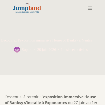
Passer
au
contenu
Découvrez l’exposition immersive House of Banksy à Nantes
Sophie
29 juin 2026
Loisirs et activites
L’essentiel à retenir : l’
exposition immersive House
of Banksy s’installe à Exponantes
du 27 juin au 1er