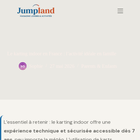
Passer
au
contenu
Le karting indoor en France : l’activité idéale en famille
Sophie
27 mai 2026
Parents & Enfants
L’essentiel à retenir : le karting indoor offre une
expérience technique et sécurisée accessible dès 7
ans
, peu importe la météo. L’utilisation de karts