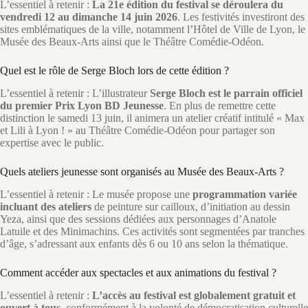
L’essentiel à retenir :
La 21e édition du festival se déroulera du
vendredi 12 au dimanche 14 juin 2026
. Les festivités investiront des
sites emblématiques de la ville, notamment l’Hôtel de Ville de Lyon, le
Musée des Beaux-Arts ainsi que le Théâtre Comédie-Odéon.
Quel est le rôle de Serge Bloch lors de cette édition ?
L’essentiel à retenir : L’illustrateur
Serge Bloch est le parrain officiel
du premier Prix Lyon BD Jeunesse
. En plus de remettre cette
distinction le samedi 13 juin, il animera un atelier créatif intitulé « Max
et Lili à Lyon ! » au Théâtre Comédie-Odéon pour partager son
expertise avec le public.
Quels ateliers jeunesse sont organisés au Musée des Beaux-Arts ?
L’essentiel à retenir : Le musée propose une
programmation variée
incluant des ateliers
de peinture sur cailloux, d’initiation au dessin
Yeza, ainsi que des sessions dédiées aux personnages d’Anatole
Latuile et des Minimachins. Ces activités sont segmentées par tranches
d’âge, s’adressant aux enfants dès 6 ou 10 ans selon la thématique.
Comment accéder aux spectacles et aux animations du festival ?
L’essentiel à retenir :
L’accès au festival est globalement gratuit et
ouvert à tous
, conformément à la volonté de démocratisation culturelle