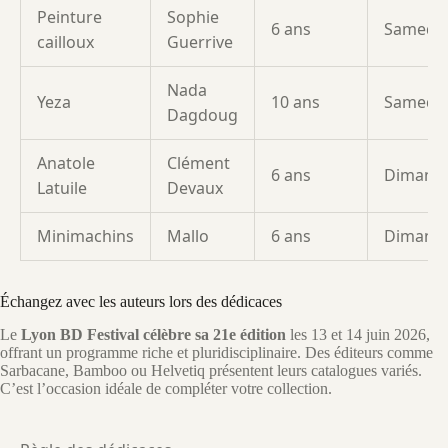
Peinture
Sophie
6 ans
Samedi
cailloux
Guerrive
Nada
Yeza
10 ans
Samedi
Dagdoug
Anatole
Clément
6 ans
Dimanc
Latuile
Devaux
Minimachins
Mallo
6 ans
Dimanc
Échangez avec les auteurs lors des dédicaces
Le
Lyon BD Festival célèbre sa 21e édition
les 13 et 14 juin 2026,
offrant un programme riche et pluridisciplinaire. Des éditeurs comme
Sarbacane, Bamboo ou Helvetiq présentent leurs catalogues variés.
C’est l’occasion idéale de compléter votre collection.