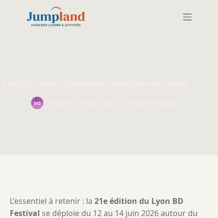
Passer
au
contenu
Lyon BD Festival : le programme complet pour votre famille
Sophie
8 juin 2026
Parents & Enfants
L’essentiel à retenir : la
21e édition du Lyon BD
Festival
se déploie du 12 au 14 juin 2026 autour du