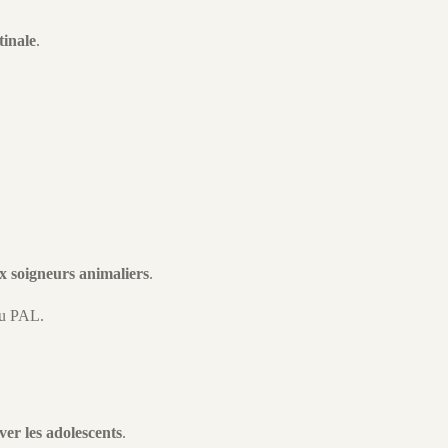
tinale
.
x soigneurs animaliers
.
du PAL.
er les adolescents
.