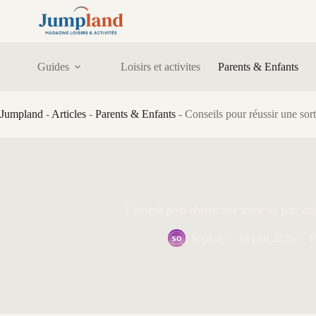
Passer
au
contenu
Guides
Loisirs et activites
Parents & Enfants
Jumpland
-
Articles
-
Parents & Enfants
-
Conseils pour réussir une sort
Conseils pour réussir une sortie au parc an
Sophie
18 juin 2026
P