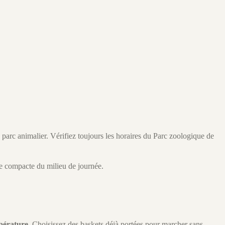
e parc animalier. Vérifiez toujours les horaires du Parc zoologique de
le compacte du milieu de journée.
pérature
. Choisissez des baskets déjà portées pour marcher sans