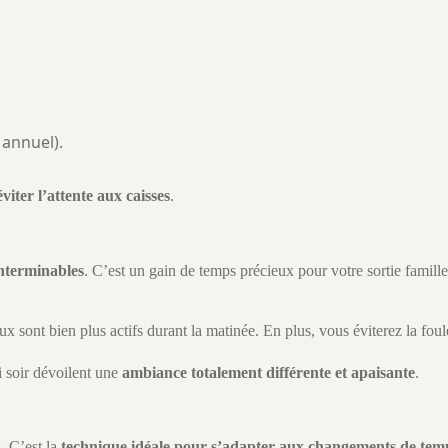
 annuel).
éviter l’attente aux caisses
.
 interminables
. C’est un gain de temps précieux pour votre sortie famill
x sont bien plus actifs durant la matinée. En plus, vous éviterez la fou
i soir dévoilent une
ambiance totalement différente et apaisante
.
. C’est la
technique idéale pour s’adapter aux changements de tem