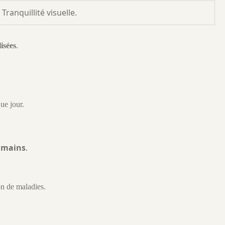
Tranquillité visuelle.
isées
.
ue jour.
humains
.
on de maladies.