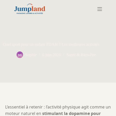
Passer
au
contenu
Quel sport pour un enfant TDAH ? Les meilleures activités
Sophie
6 juin 2026
Santé & Bien-être
L’essentiel à retenir : l’activité physique agit comme un
moteur naturel en
stimulant la dopamine pour